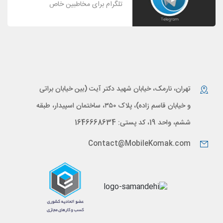
تلگرام برای مخاطبین خاص
تهران، نارمک، خیابان شهید دکتر آیت (بین خیابان براتی
و خیابان قاسم زاده)، پلاک ۳۵۰، ساختمان اسپیدار، طبقه
ششم، واحد 19، کد پستی: 1646668634
Contact@MobileKomak.com