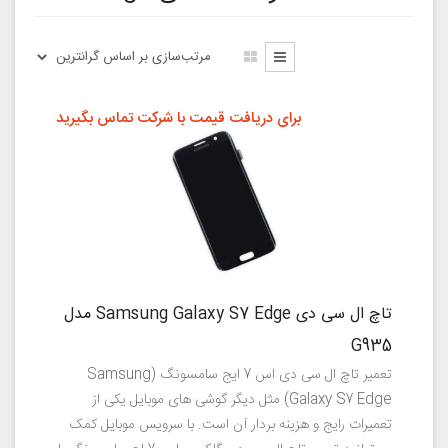
برای دریافت قیمت با شرکت تماس بگیرید
تاچ ال سی دی Samsung Galaxy S7 Edge مدل
G935
تعمیر تاچ ال سی دی اس 7 ایج سامسونگ (Samsung
Galaxy S7 Edge) مثل دیگر گوشی های موبایل یکی از
تعمیرات رایج و هزینه بردار آن است. با سرویس موبایل کمک