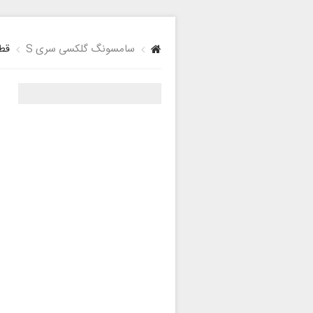
سامسونگ گلکسی سری S
قطع