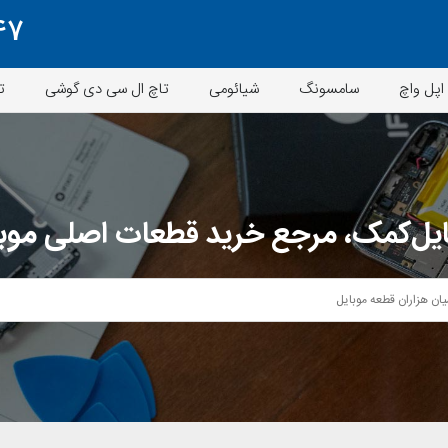
47
اپل واچ
سامسونگ
شیائومی
تاچ ال سی دی گوشی
ت
یل‌کمک، مرجع خرید قطعات اصلی موب