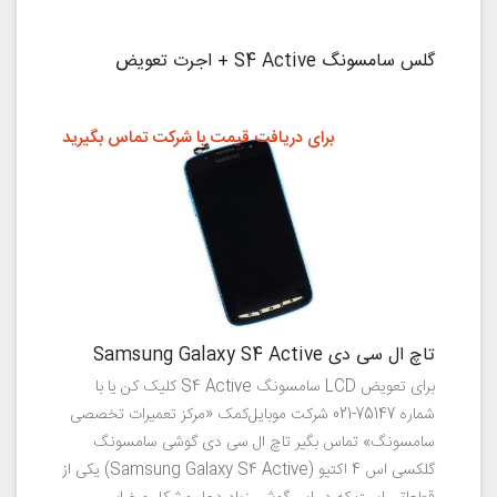
گلس سامسونگ S4 Active + اجرت تعویض
برای دریافت قیمت با شرکت تماس بگیرید
تاچ ال سی دی Samsung Galaxy S4 Active
برای تعویض LCD سامسونگ S4 Active کلیک کن یا با
شماره 75147-021 شرکت موبایل‌کمک «مرکز تعمیرات تخصصی
سامسونگ» تماس بگیر تاچ ال سی دی گوشی سامسونگ
گلکسی اس 4 اکتیو (Samsung Galaxy S4 Active) یکی از