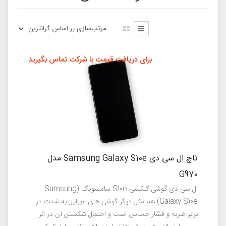
برای دریافت قیمت با شرکت تماس بگیرید
تاچ ال سی دی Samsung Galaxy S10e مدل
G970
ال سی دی گوشی گلکسی S10e سامسونگ (Samsung
Galaxy S10e) هم مثل دیگر گوشی های موبایل به شدت در
برابر ضربه و فشار حساس است و احتمال شکستن آن در اثر