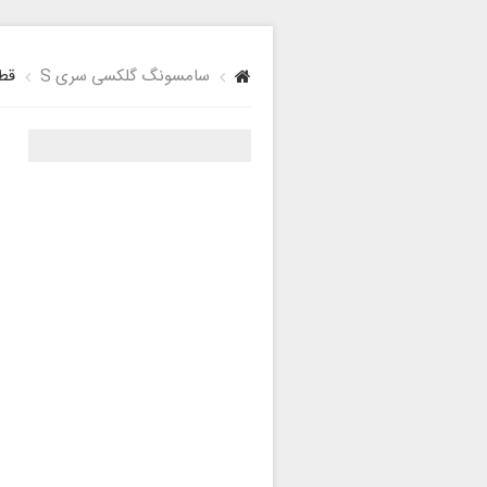
سامسونگ گلکسی سری S
قطع