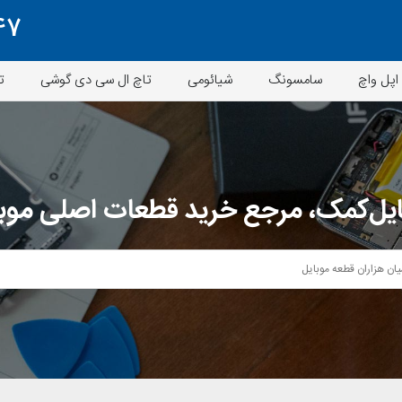
47
اپل واچ
سامسونگ
شیائومی
تاچ ال سی دی گوشی
ت
یل‌کمک، مرجع خرید قطعات اصلی موب