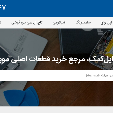
47
اپل واچ
سامسونگ
شیائومی
تاچ ال سی دی گوشی
ت
یل‌کمک، مرجع خرید قطعات اصلی موب