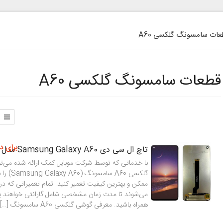
ات سامسونگ گلکسی A60
قطعات سامسونگ گلکسی A60
برای د
تاچ ال سی دی Samsung Galaxy A60 مدل SM-A606
با خدماتی که توسط شرکت موبایل کمک ارائه شده می‌ت
گلکسی A60 سا
ممکن و بهترین کیفیت تعمیر کنید. تمام تعمیراتی که در 
می‌شوند تا مدت زمان مشخصی شامل گارانتی خواهند بود
همراه باشید. معرفی گوشی گلکسی A60 سامسونگ […]