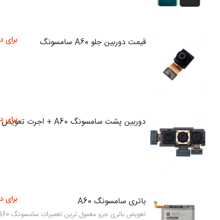
برای د
قیمت دوربین جلو A60 سامسونگ
برای د
دوربین پشت سامسونگ A60 + اجرت تعویض
برای د
باتری سامسونگ A60