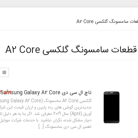
ات سامسونگ گلکسی A2 Core
قطعات سامسونگ گلکسی A2 Core
برای د
تاچ ال سی دی Samsung Galaxy A2 Core مدل A260
جدیدترین گوشی های رده پایین و ارزان قیمت این شر
آوریل (April) سال 2019 معرفی شد. اگر بنا به
دچار مشکل شده، نگران نباشید. با خدمات شرکت موبایل
تعمیر ال سی دی سامسونگ […]