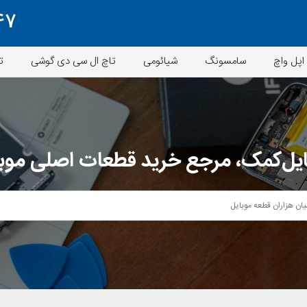
47
اپل واچ
سامسونگ
شیائومی
تاچ ال سی دی گوشی
ت
یل‌کمک، مرجع خرید قطعات اصلی موب