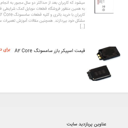
میشود که کاربران بعد از حداکثر دو سال مجبور به انجام
به همین منظور فروشگاه قطعات موبایل کمک شرایطی فر
[…]
برای د
قیمت اسپیکر بازر سامسونگ A2 Core
عناوین پربازدید سایت