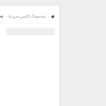
سامسونگ گلکسی سری A
قطع