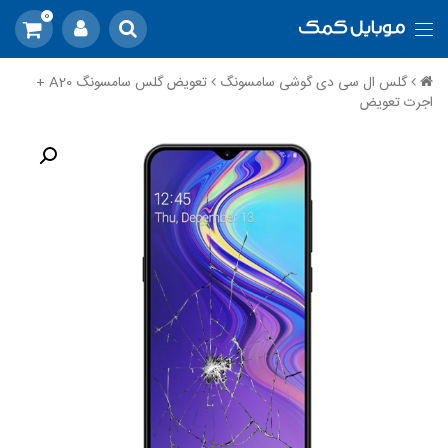
0
گلس ال سی دی گوشی سامسونگ
تعویض گلس سامسونگ A20 +
اجرت تعویض