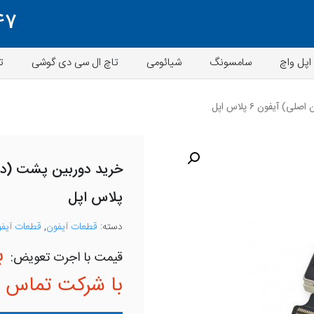
47
اپل واچ
سامسونگ
شیائومی
تاچ ال سی دی گوشی
ت
 آیفون ۶ پلاس اپل
پلاس اپل
دسته:
قطعات آیفون
,
قطعات آیفون 6 
ب
با شرکت تماس ب