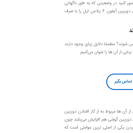
‌دهد. تصور کنید در وضعیتی که به طور ناگهانی
دوربین آیفون شما از کار می‌افتد چه حال و روزی دارید! با سرویس تعمیرات موبایل کمک می‌توانید تعمیر یا تعویض دوربین آیفون 6 پلاس اپل را با صرف
در ذهنتان ایجاد شده باشد که چه دلایلی ممکن است منجر به از کار افتادن و خرابی دوربین آیفون 6 پلاس شوند؟ مطمئنا دلایل زیای وجود دارند
برخی از آن ها را عنوان می‌کنیم:
ز آن ها مربوط به از کار افتادن دوربین
 احتمال خراب شدن ماژول های دوربین گوشی هم افزایش می‌یابند چون
. بنابراین ضربه خوردن یکی از اصلی ترین عواملی است که