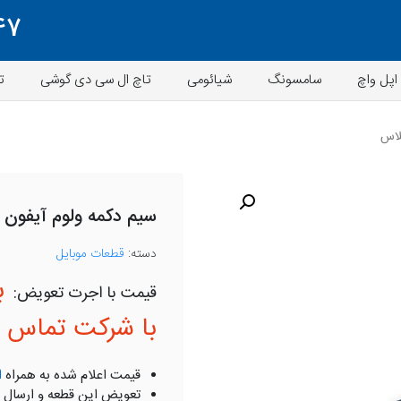
47
اپل واچ
سامسونگ
شیائومی
تاچ ال سی دی گوشی
ت
سیم دکمه ولوم آیفون ۶ پلاس
دسته:
قطعات موبایل
ب
با شرکت تماس ب
قیمت اعلام شده به همراه
ا
تعویض این قطعه و ارسال 