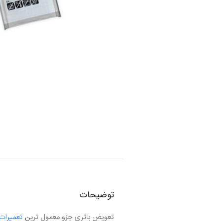
توضیحات
تعویض باتری جزو معمول ترین
تعمیرات 