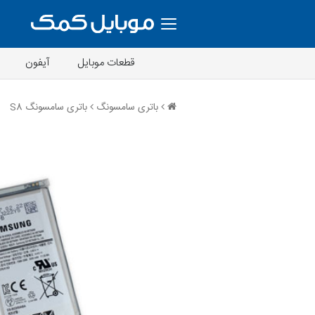
قطعات موبایل
آیفون
باتری سامسونگ
باتری سامسونگ S8