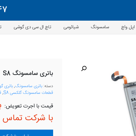
47
اپل واچ
سامسونگ
شیائومی
تاچ ال سی دی گوشی
ت
باتری سامسونگ S8
دسته:
باتری سامسونگ
,
باتری گ
قطعات سامسونگ گلکسی S8
,
ق
ب
با شرکت تماس ب