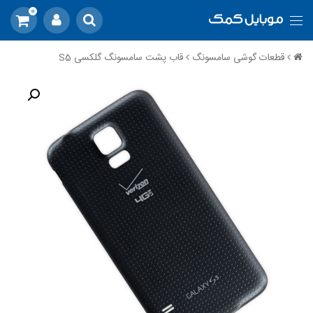
0
قطعات گوشی سامسونگ
قاب پشت سامسونگ گلکسی S5