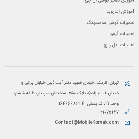
آموزش تعمیر گوشی ال جی
آموزش اندروید
تعمیرات گوشی سامسونگ
تعمیرات آیفون
تعمیرات اپل واچ
تهران، نارمک، خیابان شهید دکتر آیت (بین خیابان براتی و
خیابان قاسم زاده)، پلاک ۳۵۰، ساختمان اسپیدار، طبقه ششم،
واحد 19، کد پستی: 1646668634
۰۲۱-۷۵۱۴۷
Contact@MobileKomak.com