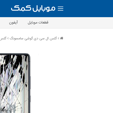
قطعات موبایل
آیفون
گلس ال سی دی گوشی سامسونگ
گلس سامسونگ