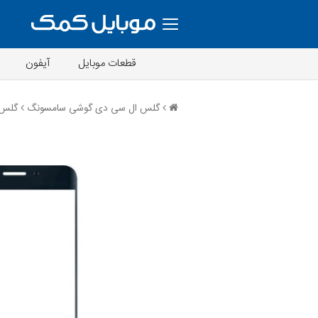
قطعات موبایل
آیفون
گلس ال سی دی گوشی سامسونگ
گلس سامسون