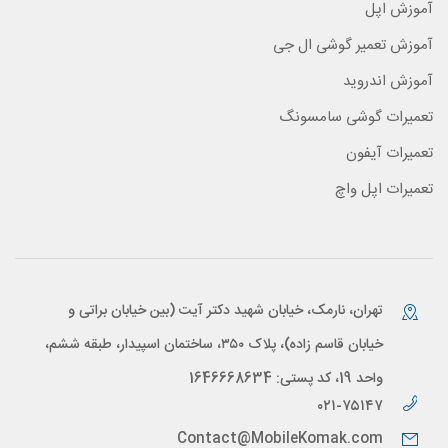
آموزش اپل
آموزش تعمیر گوشی ال جی
آموزش اندروید
تعمیرات گوشی سامسونگ
تعمیرات آیفون
تعمیرات اپل واچ
تهران، نارمک، خیابان شهید دکتر آیت (بین خیابان براتی و
خیابان قاسم زاده)، پلاک ۳۵۰، ساختمان اسپیدار، طبقه ششم،
واحد 19، کد پستی: 1646668634
۰۲۱-۷۵۱۴۷
Contact@MobileKomak.com