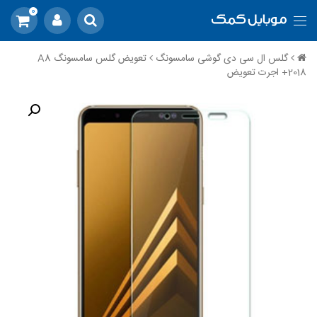
0
گلس ال سی دی گوشی سامسونگ
تعویض گلس سامسونگ A8
2018+ اجرت تعویض