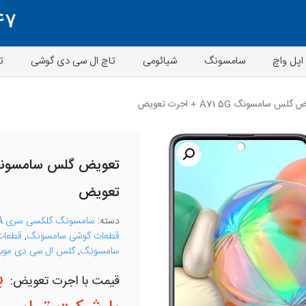
47
اپل واچ
سامسونگ
شیائومی
تاچ ال سی دی گوشی
ت
س سامسونگ A71 5G + اجرت تعویض
تعویض
دسته:
سامسونگ گلکسی سری A
قطعات گوشی سامسونگ
,
قطعات 
سامسونگ
,
گلس ال سی دی موبا
ب