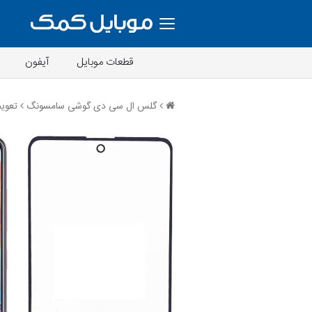
قطعات موبایل
آیفون
گلس ال سی دی گوشی سامسونگ
تعویض گل