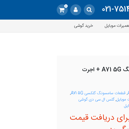
0
021-751
عمیرات موبایل
خرید گوشی
تعویض گلس سامسونگ A71 5G + اجرت
,
قطعات سامسونگ گلکسی A71 5G
,
موبایل
,
گلس ال سی دی گوشی
یل
رای دریافت قیمت