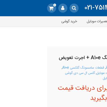
0
021-751
عمیرات موبایل
خرید گوشی
عویض
,
قطعات سامسونگ گلکسی A10e
,
موبایل
,
گلس ال سی دی گوشی
یل
رای دریافت قیمت
گیرید