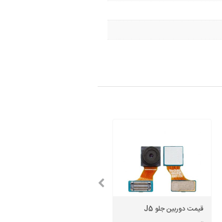
قیمت دوربین جلو J5
باتری سامسونگ S6