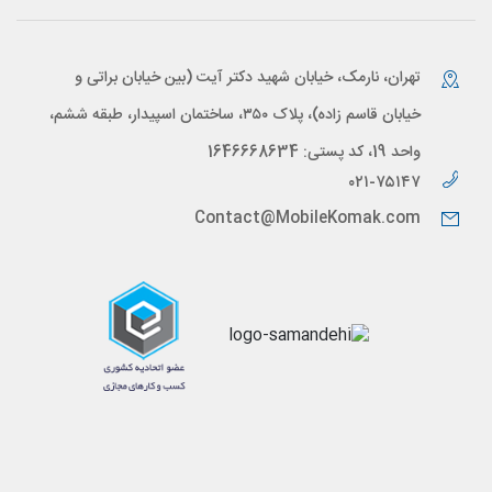
تهران، نارمک، خیابان شهید دکتر آیت (بین خیابان براتی و
خیابان قاسم زاده)، پلاک ۳۵۰، ساختمان اسپیدار، طبقه ششم،
واحد 19، کد پستی: 1646668634
۰۲۱-۷۵۱۴۷
Contact@MobileKomak.com