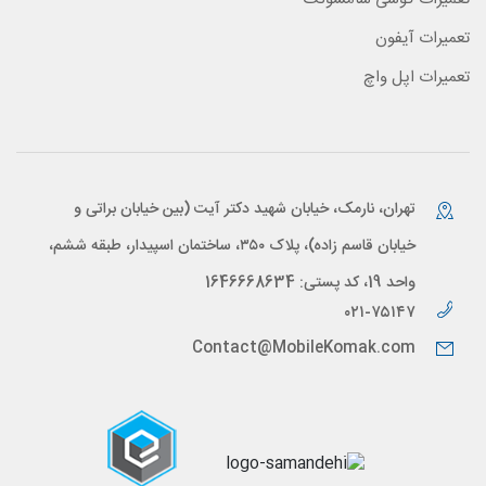
تعمیرات آیفون
تعمیرات اپل واچ
تهران، نارمک، خیابان شهید دکتر آیت (بین خیابان براتی و
خیابان قاسم زاده)، پلاک ۳۵۰، ساختمان اسپیدار، طبقه ششم،
واحد 19، کد پستی: 1646668634
۰۲۱-۷۵۱۴۷
Contact@MobileKomak.com