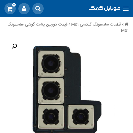
0
قطعات سامسونگ گلکسی M51
قیمت دوربین پشت گوشی سامسونگ
M51