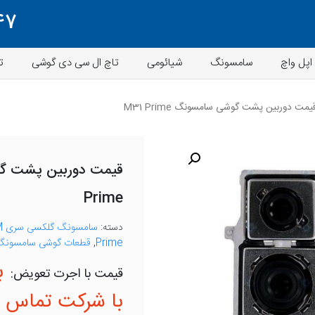
47
اپل واچ
سامسونگ
شیائومی
تاچ ال سی دی گوشی
ت
مت دوربین پشت گوشی سامسونگ M31 Prime
Prime
دسته:
سامسونگ گلکسی سری M
Prime
,
قطعات گوشی سامسونگ
ب
با شرکت تماس ب