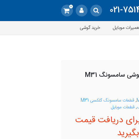
0
021-751
عمیرات موبایل
خرید گوشی
قیمت دوربین پشت گوشی سامسونگ M31
,
قطعات سامسونگ گلکسی M31
,
قطعات موبایل
رای دریافت قیمت
گیرید