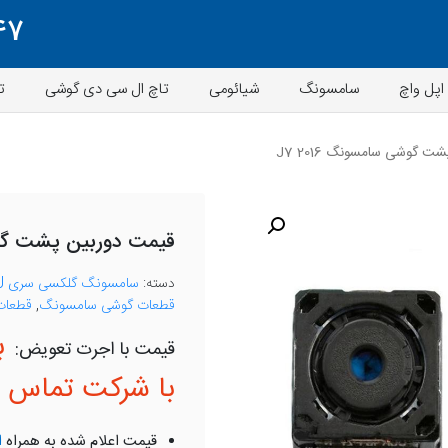
47
اپل واچ
سامسونگ
شیائومی
تاچ ال سی دی گوشی
ت
 گوشی سامسونگ J7 2016
قیمت دوربین پشت گوشی 
دسته:
سامسونگ گلکسی سری J
قطعات گوشی سامسونگ
,
قطعات 
ب
با شرکت تماس ب
قیمت اعلام شده به همراه
ا