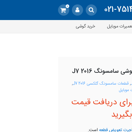
0
021-751
عمیرات موبایل
خرید گوشی
سامسونگ J7 2016
,
قطعات سامسونگ گلکسی J7 2016
,
موبایل
رای دریافت قیمت
گیرید
جرت تعویض قطعه
است.