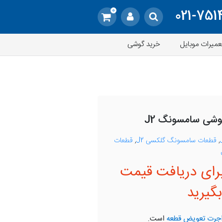
0
021-751
عمیرات موبایل
خرید گوشی
شی سامسونگ J2
,
قطعات سامسونگ گلکسی J2
,
قطعات
رای دریافت قیمت
گیرید
جرت تعویض قطعه
است.