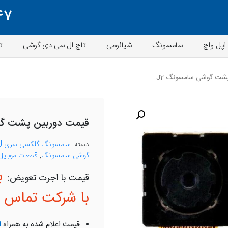
47
اپل واچ
سامسونگ
شیائومی
تاچ ال سی دی گوشی
ت
شت گوشی سامسونگ J2
قیمت دوربین پشت گو
دسته:
سامسونگ گلکسی سری J
گوشی سامسونگ
,
قطعات موبایل
ب
با شرکت تماس ب
قیمت اعلام شده به همراه
ا