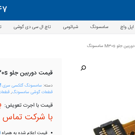
47
اپل واچ
سامسونگ
شیائومی
تاچ ال سی دی گوشی
ت
 جلو M30s سامسونگ
قیمت دوربین جلو M30s سامسونگ
دسته:
سامسونگ گلکسی سری M
قطعات گوشی سامسونگ
,
قطعات 
ب
با شرکت تماس ب
قیمت اعلام شده به همراه
ا