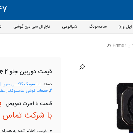
47
اپل واچ
سامسونگ
شیائومی
تاچ ال سی دی گوشی
ت
J7 P
قیمت دوربین جلو J7 Prime 2
دسته:
سامسونگ گلکسی سری J
2
,
قطعات گوشی سامسونگ
,
قطع
ب
با شرکت تماس ب
قیمت اعلام شده به همراه
ا