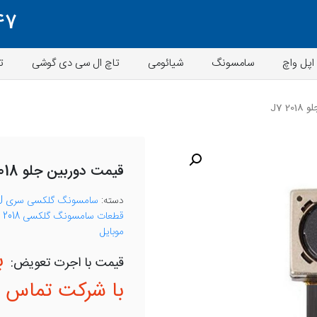
47
اپل واچ
سامسونگ
شیائومی
تاچ ال سی دی گوشی
ت
J7 2
قیمت دوربین جلو J7 2018
دسته:
سامسونگ گلکسی سری J
قطعات سامسونگ گلکسی J7 2018
موبایل
ب
با شرکت تماس ب