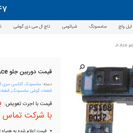
47
اپل واچ
سامسونگ
شیائومی
تاچ ال سی دی گوشی
ت
J1 A
قیمت دوربین جلو J1 Ace
دسته:
سامسونگ گلکسی سری J
قطعات گوشی سامسونگ
,
قطعات 
ب
با شرکت تماس ب
قیمت اعلام شده به همراه
ا