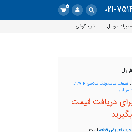
0
021-751
عمیرات موبایل
خرید گوشی
,
قطعات سامسونگ گلکسی J1 Ace
,
موبایل
رای دریافت قیمت
گیرید
جرت تعویض قطعه
است.