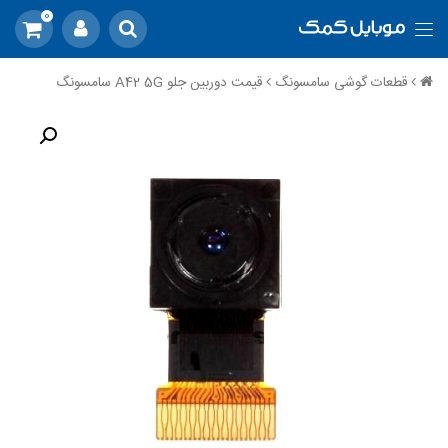
0
قطعات گوشی سامسونگ
قیمت دوربین جلو A42 5G سامسونگ