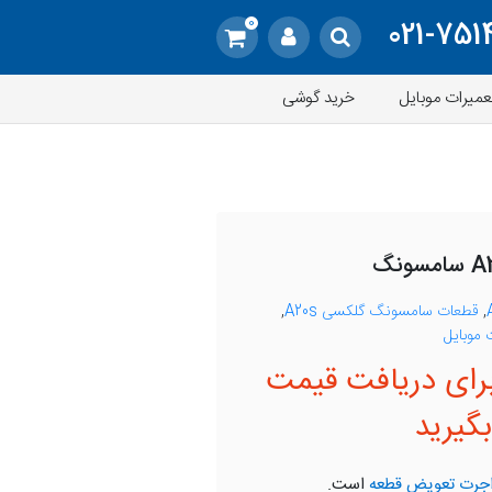
0
021-751
عمیرات موبایل
خرید گوشی
,
قطعات سامسونگ گلکسی A20s
,
موبایل
رای دریافت قیمت
گیرید
جرت تعویض قطعه
است.