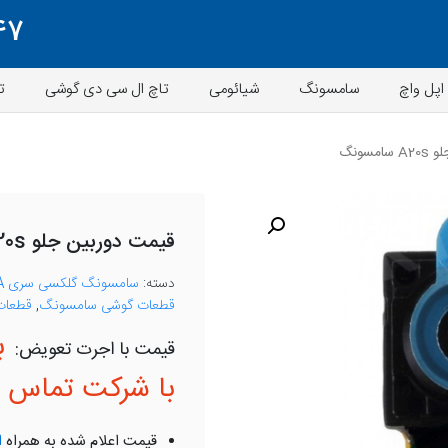
47
اپل واچ
سامسونگ
شیائومی
تاچ ال سی دی گوشی
ت
مسونگ
قیمت دوربین جلو A20s سامسونگ
دسته:
سامسونگ گلکسی سری A
قطعات گوشی سامسونگ
,
قطعات 
ب
با شرکت تماس ب
قیمت اعلام شده به همراه
ا