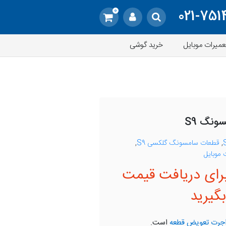
0
021-751
عمیرات موبایل
خرید گوشی
ونگ S9
,
قطعات سامسونگ گلکسی S9
,
موبایل
رای دریافت قیمت
گیرید
جرت تعویض قطعه
است.