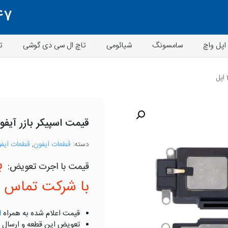
47
اپل واچ
سامسونگ
شیائومی
تاچ ال سی دی گوشی
ت
قیمت اسپیکر بازر آیفون 13 
دسته:
قطعات آیفون
,
قطعات آیفون
ب
با شرکت تماس ب
قیمت اعلام شده به همراه
ا
تعویض این قطعه و ارسال 