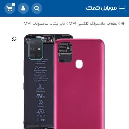
0
قطعات سامسونگ گلکسی M31
قاب پشت سامسونگ M31