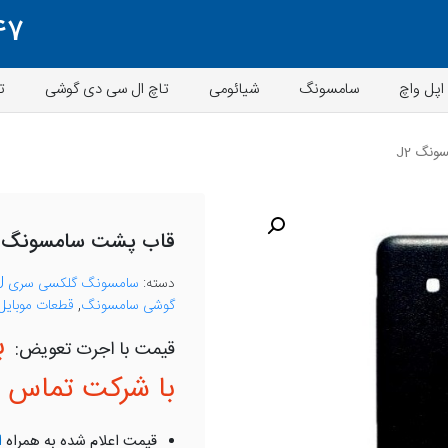
47
اپل واچ
سامسونگ
شیائومی
تاچ ال سی دی گوشی
ت
نگ J2
قاب پشت سامسونگ J2
دسته:
سامسونگ گلکسی سری J
گوشی سامسونگ
,
قطعات موبایل
ب
با شرکت تماس ب
قیمت اعلام شده به همراه
ا