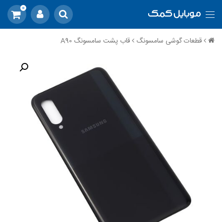
0
قطعات گوشی سامسونگ
قاب پشت سامسونگ A90