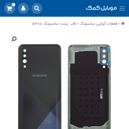
0
قطعات گوشی سامسونگ
قاب پشت سامسونگ A30s