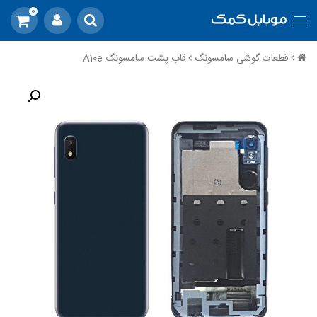
0
قطعات گوشی سامسونگ
قاب پشت سامسونگ A10e