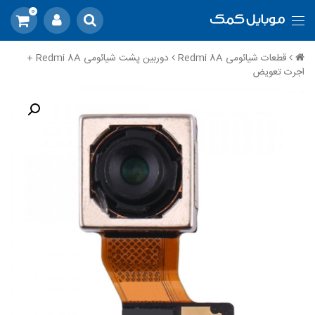
0
قطعات شیائومی Redmi 8A
دوربین پشت شیائومی Redmi 8A +
اجرت تعویض