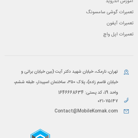
آموزش اندروید
تعمیرات گوشی سامسونگ
تعمیرات آیفون
تعمیرات اپل واچ
تهران، نارمک، خیابان شهید دکتر آیت (بین خیابان براتی و
خیابان قاسم زاده)، پلاک ۳۵۰، ساختمان اسپیدار، طبقه ششم،
واحد 19، کد پستی: 1646668634
۰۲۱-۷۵۱۴۷
Contact@MobileKomak.com