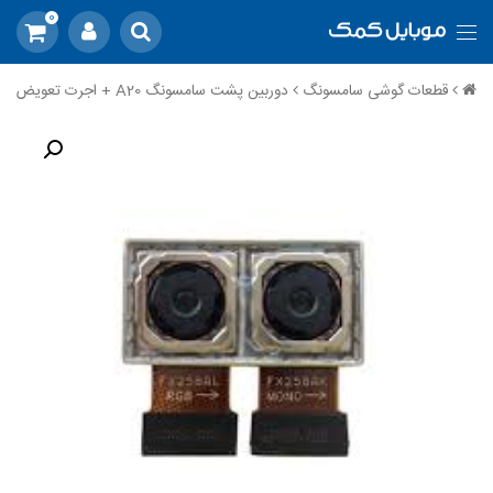
0
قطعات گوشی سامسونگ
دوربین پشت سامسونگ A20 + اجرت تعویض