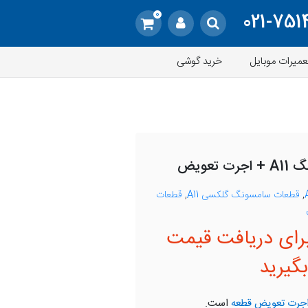
0
021-751
عمیرات موبایل
خرید گوشی
عویض
,
قطعات سامسونگ گلکسی A11
,
قطعات
رای دریافت قیمت
گیرید
جرت تعویض قطعه
است.