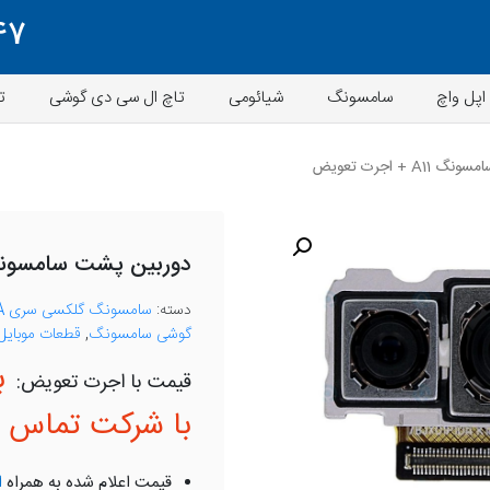
47
اپل واچ
سامسونگ
شیائومی
تاچ ال سی دی گوشی
ت
 + اجرت تعویض
دوربین پشت سامسونگ A11 + اجرت ت
دسته:
سامسونگ گلکسی سری A
گوشی سامسونگ
,
قطعات موبایل
ب
با شرکت تماس ب
قیمت اعلام شده به همراه
ا