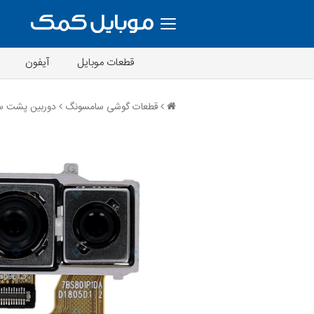
قطعات موبایل
آیفون
قطعات گوشی سامسونگ
دوربین پشت سامسونگ A11