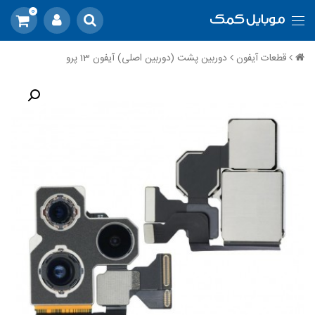
0
قطعات آیفون
دوربین پشت (دوربین اصلی) آیفون 13 پرو