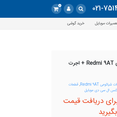
0
021-751
عمیرات موبایل
خرید گوشی
تعویض گلس شیائومی Redmi 9AT + اجرت
شیائومی Redmi 9AT
,
قطعات
لس ال سی دی موبایل
رای دریافت قیمت
گیرید