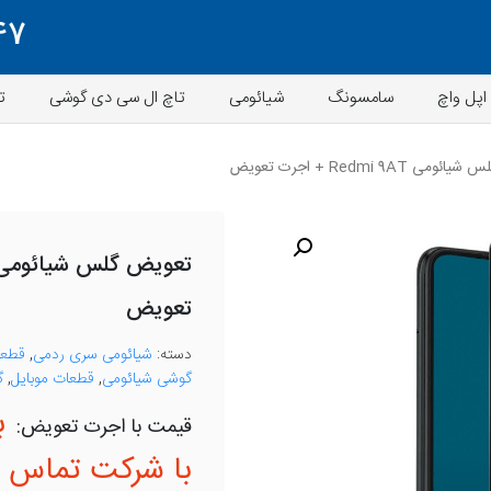
47
اپل واچ
سامسونگ
شیائومی
تاچ ال سی دی گوشی
ت
 Redmi 9AT + اجرت تعویض
تعویض
دسته:
شیائومی سری ردمی
,
قطعات 
گوشی شیائومی
,
قطعات موبایل
,
گ
ب
با شرکت تماس ب