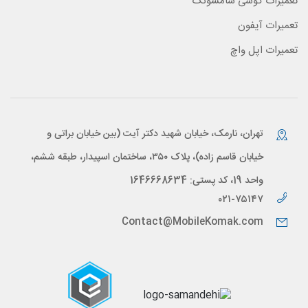
تعمیرات گوشی سامسونگ
تعمیرات آیفون
تعمیرات اپل واچ
تهران، نارمک، خیابان شهید دکتر آیت (بین خیابان براتی و
خیابان قاسم زاده)، پلاک ۳۵۰، ساختمان اسپیدار، طبقه ششم،
واحد 19، کد پستی: 1646668634
۰۲۱-۷۵۱۴۷
Contact@MobileKomak.com