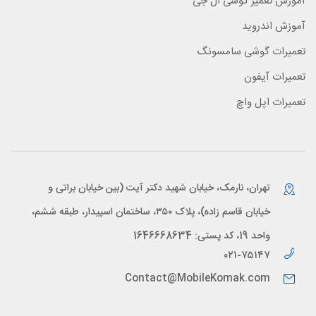
آموزش تعمیر گوشی ال جی
آموزش اندروید
تعمیرات گوشی سامسونگ
تعمیرات آیفون
تعمیرات اپل واچ
تهران، نارمک، خیابان شهید دکتر آیت (بین خیابان براتی و
خیابان قاسم زاده)، پلاک ۳۵۰، ساختمان اسپیدار، طبقه ششم،
واحد 19، کد پستی: 1646668634
۰۲۱-۷۵۱۴۷
Contact@MobileKomak.com