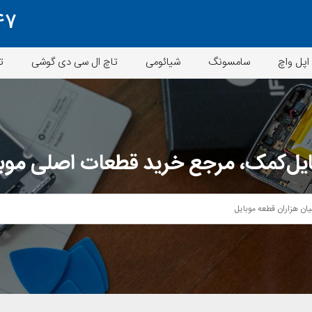
47
اپل واچ
سامسونگ
شیائومی
تاچ ال سی دی گوشی
ت
یل‌کمک، مرجع خرید قطعات اصلی موب