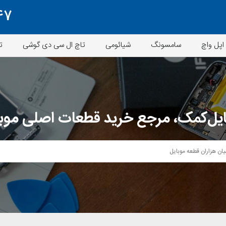
47
اپل واچ
سامسونگ
شیائومی
تاچ ال سی دی گوشی
ت
یل‌کمک، مرجع خرید قطعات اصلی موب