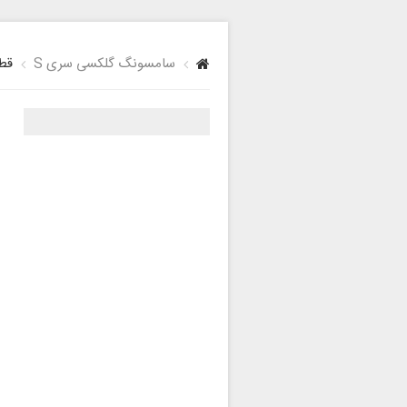
سامسونگ گلکسی سری S
قطعا