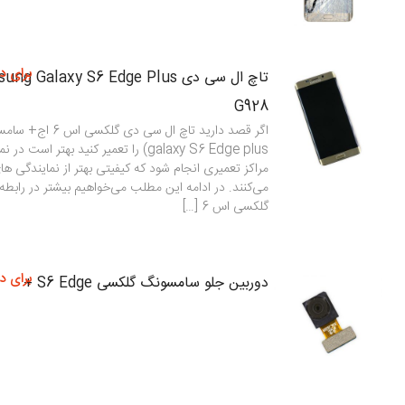
برای د
G928
galaxy S6 Edge plus) را تعمیر کنید بهتر 
مراکز تعمیری انجام شود که کیفیتی بهتر از نمایندگی ه
می‌کنند. در ادامه این مطلب می‌خواهیم بیشتر در رابطه
گلکسی اس 6 […]
برای د
دوربین جلو سامسونگ گلکسی S6 Edge +