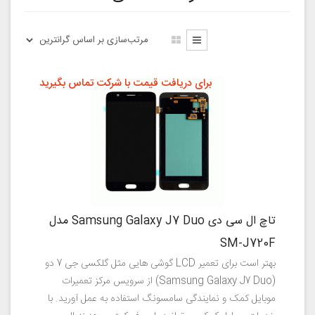
برای دریافت قیمت با شرکت تماس بگیرید
تاچ ال سی دی Samsung Galaxy J7 Duo مدل
SM-J720F
بهتر است برای تعمیر LCD گوشی هایی مثل گلکسی جی 7 دو
(Samsung Galaxy J7 Duo) از سرویس مرکز تعمیرات
موبایل کمک و نمایندگی سامسونگ استفاده به عمل آورید. با