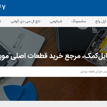
47
اپل واچ
سامسونگ
شیائومی
تاچ ال سی دی گوشی
ت
یل‌کمک، مرجع خرید قطعات اصلی موب