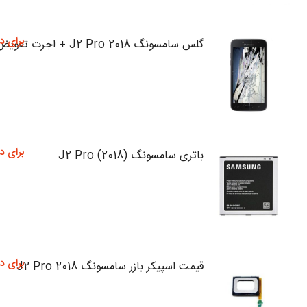
برای د
گلس سامسونگ J2 Pro 2018 + اجرت تعویض
برای د
باتری سامسونگ (J2 Pro (2018
برای د
قیمت اسپیکر بازر سامسونگ J2 Pro 2018