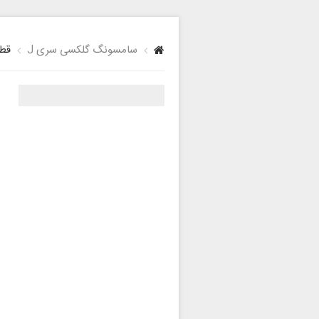
سامسونگ گلکسی سری J
قطعا