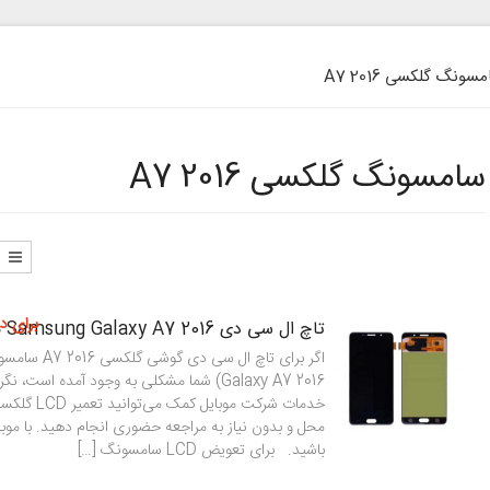
ونگ گلکسی A7 2016
سامسونگ گلکسی A7 2016
برای د
تاچ ال سی دی Samsung Galaxy A7 2016 مدل A710
Galaxy A7 2016) شما مشکلی به وجود آمده است، ن
محل و بدون نیاز به مراجعه حضوری انجام دهید. با موب
باشید. برای تعویض LCD سامسونگ […]