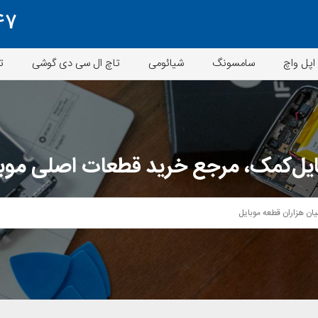
47
اپل واچ
سامسونگ
شیائومی
تاچ ال سی دی گوشی
ت
یل‌کمک، مرجع خرید قطعات اصلی موب